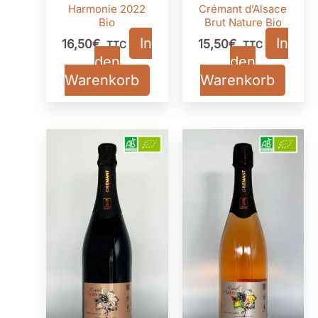
Harmonie 2022
Crémant d’Alsace
Bio
Brut Nature Bio
In
In
16,50
€
15,50
€
TTC
TTC
den
den
Warenkorb
Warenkorb