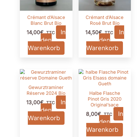
Crémant d’Alsace
Crémant d’Alsace
Blanc Brut Bio
Rosé Brut Bio
In
In
14,00
€
14,50
€
TTC
TTC
den
den
Warenkorb
Warenkorb
Gewurztraminer
Réserve 2024 Bio
Halbe Flasche
Pinot Gris 2020
In
13,00
€
TTC
Original’sace
den
In
8,00
€
TTC
Warenkorb
den
Warenkorb