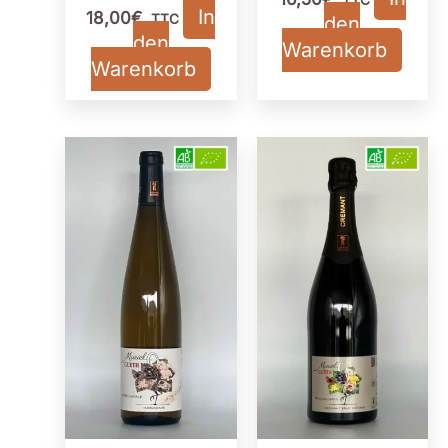
In
18,00
€
TTC
den
den
Warenkorb
Warenkorb