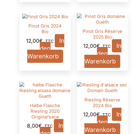
Pinot Gris 2024
Pinot Gris Réserve
Bio
2025 Bio
In
12,00
€
TTC
In
12,00
€
TTC
den
den
Warenkorb
Warenkorb
Riesling Réserve
Halbe Flasche
2024 Bio
Riesling 2020
In
12,00
€
TTC
Original’sace
den
In
8,00
€
TTC
Warenkorb
den