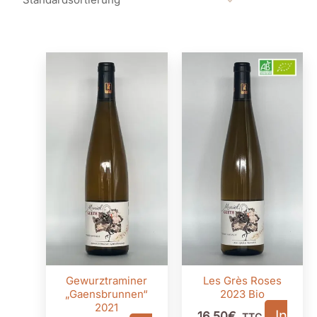
Gewurztraminer
Les Grès Roses
„Gaensbrunnen“
2023 Bio
2021
In
16,50
€
TTC