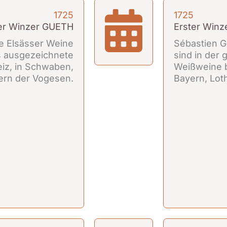
1725
1725
er Winzer GUETH
Erster Win
e Elsässer Weine
Sébastien G
ls ausgezeichnete
sind in der
iz, in Schwaben,
Weißweine b
lern der Vogesen.
Bayern, Lot