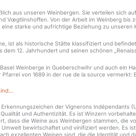
lich aus unseren Weinbergen. Sie verteilen sich au
und Vœgtlinshoffen. Von der Arbeit im Weinberg bis
 eine starke und aufrichtige Beziehung zu unseren K
 ist als historische Stätte klassifiziert und befind
s dem 12. Jahrhundert und seinen schönen „Renaiss
n Basel Weinberge in Gueberschwihr und auch ein H
 Pfarrei von 1689 in der rue de la source vermerkt:
sind…
s Erkennungszeichen der Vignerons Indépendants (
Qualität und Authentizität. Es ist Winzern vorbehalte
iert, dass die Weine aus Weinbergen stammen, die v
 Umwelt bewirtschaftet und vinifiziert werden. Es is
ach exzellenten Weinen sind, die die Identität und 