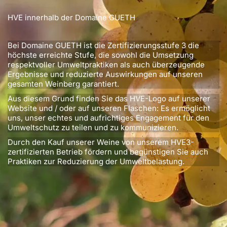
HVE innerhalb der Domaine GUETH
Bei Domaine GUETH ist die Zertifizierungsstufe 3 die
höchste erreichte Stufe, die sowohl die Umsetzung
respektvoller Umweltpraktiken als auch überzeugende
Ergebnisse und reduzierte Auswirkungen auf unseren
gesamten Weinberg garantiert.
Aus diesem Grund finden Sie das HVE-Logo auf unserer
Website und / oder auf unseren Flaschen: Es ermöglicht
uns, unser echtes und aufrichtiges Engagement für den
Umweltschutz zu teilen und zu kommunizieren.
Durch den Kauf unserer Weine von unserem HVE3-
zertifizierten Betrieb fördern und begünstigen Sie auch
Praktiken zur Reduzierung der Umweltbelastung.