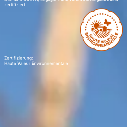
zertifiziert
Zertifizierung:
H
aute
V
aleur
E
nvironnementale