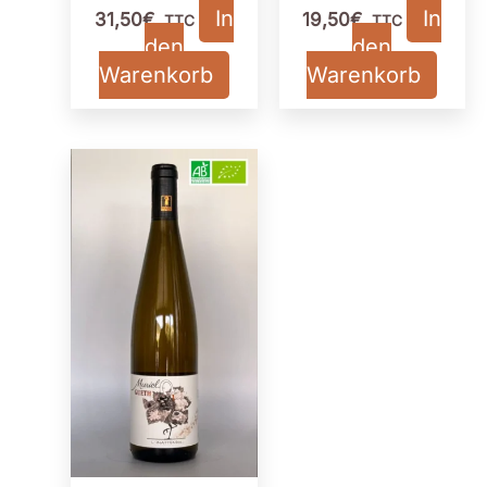
In
In
31,50
€
19,50
€
TTC
TTC
den
den
Warenkorb
Warenkorb