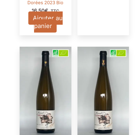
Dorées 2023 Bio
16,50
€
TTC
Ajouter au
panier