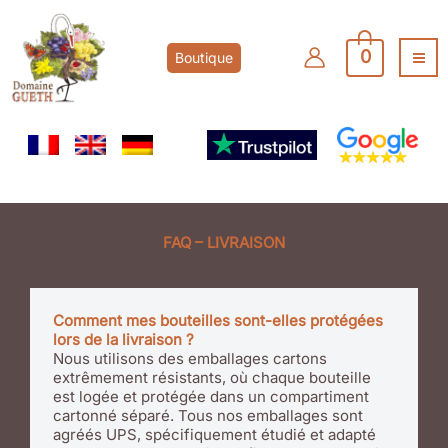
Aller
au
contenu
0
Boutique
FAQ – LIVRAISON
Comment mes bouteilles sont-elles protégées
lors de la livraison ?
Nous utilisons des emballages cartons
extrêmement résistants, où chaque bouteille
est logée et protégée dans un compartiment
cartonné séparé. Tous nos emballages sont
agréés UPS, spécifiquement étudié et adapté