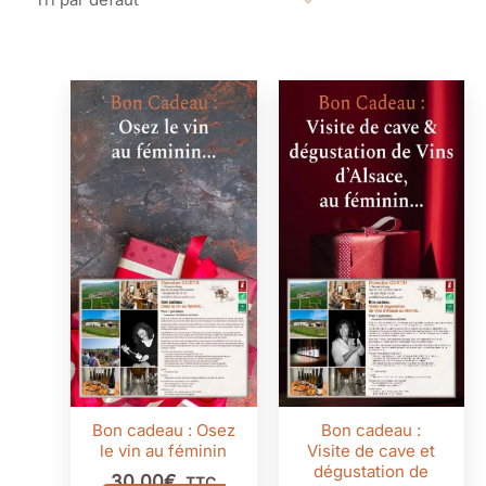
Bon cadeau : Osez
Bon cadeau :
le vin au féminin
Visite de cave et
dégustation de
30,00
€
TTC