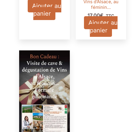
Vins d’Alsace, au
Ajouter au
féminin…
panier
17,00
€
TTC
Ajouter au
panier