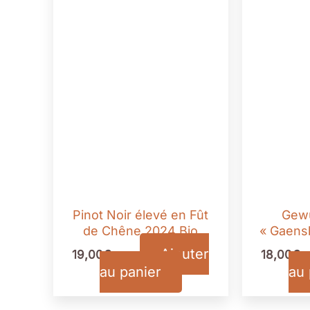
Pinot Noir élevé en Fût
Gewu
de Chêne 2024 Bio
« Gaens
Ajouter
19,00
€
18,00
€
TTC
au panier
au 