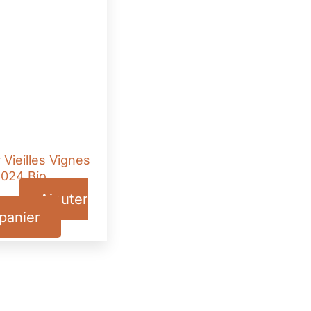
 Vieilles Vignes
024 Bio
Ajouter
TTC
panier