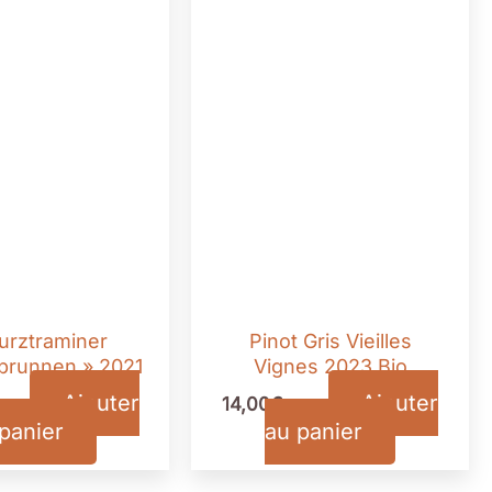
rztraminer
Pinot Gris Vieilles
brunnen » 2021
Vignes 2023 Bio
Ajouter
Ajouter
14,00
€
TTC
TTC
panier
au panier