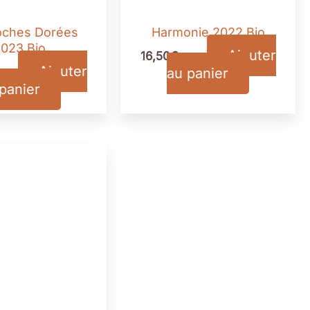
oches Dorées
Harmonie 2022 Bio
023 Bio
Ajouter
16,50
€
TTC
Ajouter
au panier
TC
panier