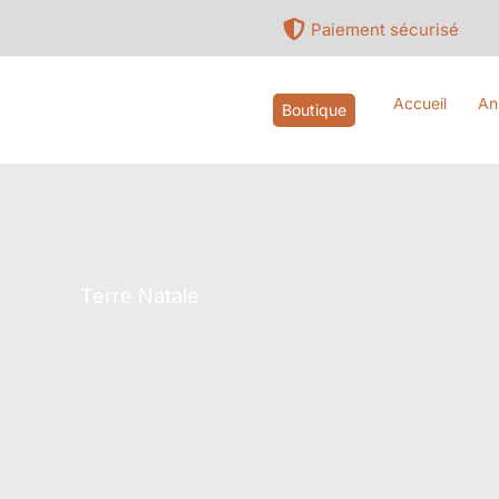
Aller
Paiement sécurisé
au
contenu
Accueil
An
Boutique
Terre Natale