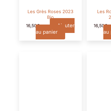
Les Grès Roses 2023
Les R
Bio
2
Ajouter
16,50
€
16,50
€
TTC
T
au panier
au 