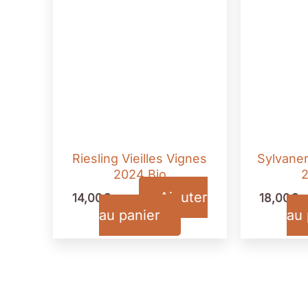
Riesling Vieilles Vignes
Sylvaner
2024 Bio
2
Ajouter
14,00
€
18,00
€
TTC
au panier
au 