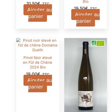
Bio
31,50
€
TTC
19,50
€
Ajouter au
TTC
Ajouter au
panier
panier
Pinot Noir élevé
en Fût de Chêne
2024 Bio
19,00
€
TTC
Ajouter au
panier