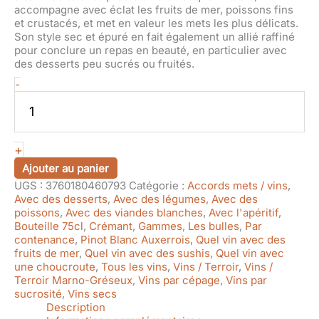
accompagne avec éclat les fruits de mer, poissons fins
et crustacés, et met en valeur les mets les plus délicats.
Son style sec et épuré en fait également un allié raffiné
pour conclure un repas en beauté, en particulier avec
des desserts peu sucrés ou fruités.
quantité
-
de
Crémant
d'Alsace
Brut
+
Nature
Bio
Ajouter au panier
UGS :
3760180460793
Catégorie :
Accords mets / vins
,
Avec des desserts
,
Avec des légumes
,
Avec des
poissons
,
Avec des viandes blanches
,
Avec l'apéritif
,
Bouteille 75cl
,
Crémant
,
Gammes
,
Les bulles
,
Par
contenance
,
Pinot Blanc Auxerrois
,
Quel vin avec des
fruits de mer
,
Quel vin avec des sushis
,
Quel vin avec
une choucroute
,
Tous les vins
,
Vins / Terroir
,
Vins /
Terroir Marno-Gréseux
,
Vins par cépage
,
Vins par
sucrosité
,
Vins secs
Description