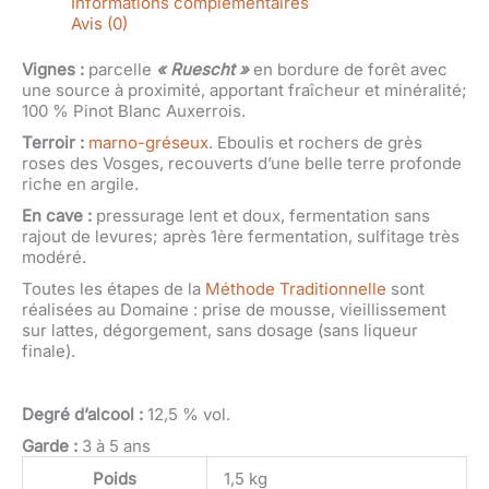
Informations complémentaires
Avis (0)
Vignes :
parcelle
« Ruescht »
en bordure de forêt avec
une source à proximité, apportant fraîcheur et minéralité;
100 % Pinot Blanc Auxerrois.
Terroir :
marno-gréseux
. Eboulis et rochers de grès
roses des Vosges, recouverts d’une belle terre profonde
riche en argile.
En cave :
pressurage lent et doux, fermentation sans
rajout de levures; après 1ère fermentation, sulfitage très
modéré.
Toutes les étapes de la
Méthode Traditionnelle
sont
réalisées au Domaine : prise de mousse, vieillissement
sur lattes, dégorgement, sans dosage (sans liqueur
finale).
Degré d’alcool :
12,5 % vol.
Garde :
3 à 5 ans
Poids
1,5 kg