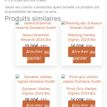
Il n’y a pas encore d’avis.
Seuls les clients connectés ayant acheté ce produit ont
la possibilité de laisser un avis.
Produits similaires
Gewurztraminer
Riesling Vieilles
Réserve 2024 Bio
Vignes 2024 Bio
13,00
€
14,00
€
TTC
TTC
Ajouter au
Ajouter au
panier
panier
Sylvaner Vieilles
Pinot Gris Vieilles
Vignes 2024 Bio
Vignes 2023 Bio
18,00
€
14,00
€
TTC
TTC
Ajouter au
Ajouter au